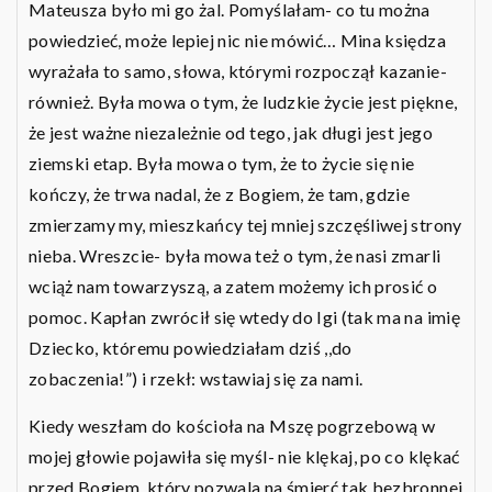
Mateusza było mi go żal. Pomyślałam- co tu można
powiedzieć, może lepiej nic nie mówić… Mina księdza
wyrażała to samo, słowa, którymi rozpoczął kazanie-
również. Była mowa o tym, że ludzkie życie jest piękne,
że jest ważne niezależnie od tego, jak długi jest jego
ziemski etap. Była mowa o tym, że to życie się nie
kończy, że trwa nadal, że z Bogiem, że tam, gdzie
zmierzamy my, mieszkańcy tej mniej szczęśliwej strony
nieba. Wreszcie- była mowa też o tym, że nasi zmarli
wciąż nam towarzyszą, a zatem możemy ich prosić o
pomoc. Kapłan zwrócił się wtedy do Igi (tak ma na imię
Dziecko, któremu powiedziałam dziś ,,do
zobaczenia!”) i rzekł: wstawiaj się za nami.
Kiedy weszłam do kościoła na Mszę pogrzebową w
mojej głowie pojawiła się myśl- nie klękaj, po co klękać
przed Bogiem, który pozwala na śmierć tak bezbronnej