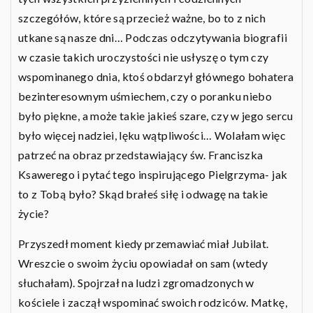
szczegółów, które są przecież ważne, bo to z nich
utkane są nasze dni… Podczas odczytywania biografii
w czasie takich uroczystości nie usłyszę o tym czy
wspominanego dnia, ktoś obdarzył głównego bohatera
bezinteresownym uśmiechem, czy o poranku niebo
było piękne, a może takie jakieś szare, czy w jego sercu
było więcej nadziei, lęku wątpliwości… Wolałam więc
patrzeć na obraz przedstawiający św. Franciszka
Ksawerego i pytać tego inspirującego Pielgrzyma- jak
to z Tobą było? Skąd brałeś siłę i odwagę na takie
życie?
Przyszedł moment kiedy przemawiać miał Jubilat.
Wreszcie o swoim życiu opowiadał on sam (wtedy
słuchałam). Spojrzał na ludzi zgromadzonych w
kościele i zaczął wspominać swoich rodziców. Matkę,