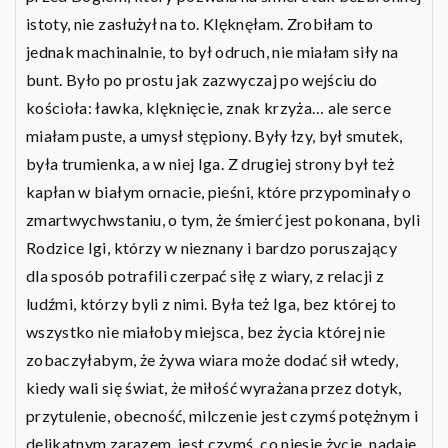
istoty, nie zasłużył na to. Klęknęłam. Zrobiłam to
jednak machinalnie, to był odruch, nie miałam siły na
bunt. Było po prostu jak zazwyczaj po wejściu do
kościoła: ławka, klęknięcie, znak krzyża… ale serce
miałam puste, a umysł stępiony. Były łzy, był smutek,
była trumienka, a w niej Iga. Z drugiej strony był też
kapłan w białym ornacie, pieśni, które przypominały o
zmartwychwstaniu, o tym, że śmierć jest pokonana, byli
Rodzice Igi, którzy w nieznany i bardzo poruszający
dla sposób potrafili czerpać siłę z wiary, z relacji z
ludźmi, którzy byli z nimi. Była też Iga, bez której to
wszystko nie miałoby miejsca, bez życia której nie
zobaczyłabym, że żywa wiara może dodać sił wtedy,
kiedy wali się świat, że miłość wyrażana przez dotyk,
przytulenie, obecność, milczenie jest czymś potężnym i
delikatnym zarazem, jest czymś, co niesie życie, nadaje