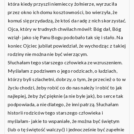
która kiedy przyszli niemieccy żołnierze, wyrzuciła
przez okno ich domu kosztowności, bo wierzyła, że
komuś się przydadzą, że ktoś da radę z nich skorzystać.
Ojca, który w trudnych chwilach mówił: Bóg dał, Bóg
wziął- jako się Panu Bogu podobało tak się i stało. Na
koniec Ojciec jubilat powiedział, że wychodząc z takiej
rodziny nie można nie być wierzącym.
Słuchałam tego starszego człowieka ze wzruszeniem.
Myślałam z podziwem o jego rodzicach, o ludziach,
którzy byli szlachetni, dobrzy, o tym, że przecież o to w
życiu chodzi, żeby robić co do nas należy i robić to jak
najlepiej, żeby żyć pięknie (a nie byle jak), bo serce tak
podpowiada, a nie dlatego, że inni patrzą. Słuchałam
historii rodziców tego starszego człowieka i
myślałam- jakie to wspaniałe, że można być świętym
(lub o tę świętość walczyć) i jednocześnie być zupełnie