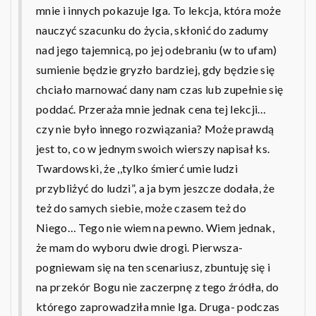
mnie i innych pokazuje Iga. To lekcja, która może
nauczyć szacunku do życia, skłonić do zadumy
nad jego tajemnicą, po jej odebraniu (w to ufam)
sumienie będzie gryzło bardziej, gdy będzie się
chciało marnować dany nam czas lub zupełnie się
poddać. Przeraża mnie jednak cena tej lekcji…
czy nie było innego rozwiązania? Może prawdą
jest to, co w jednym swoich wierszy napisał ks.
Twardowski, że ,,tylko śmierć umie ludzi
przybliżyć do ludzi”, a ja bym jeszcze dodała, że
też do samych siebie, może czasem też do
Niego… Tego nie wiem na pewno. Wiem jednak,
że mam do wyboru dwie drogi. Pierwsza-
pogniewam się na ten scenariusz, zbuntuję się i
na przekór Bogu nie zaczerpnę z tego źródła, do
którego zaprowadziła mnie Iga. Druga- podczas