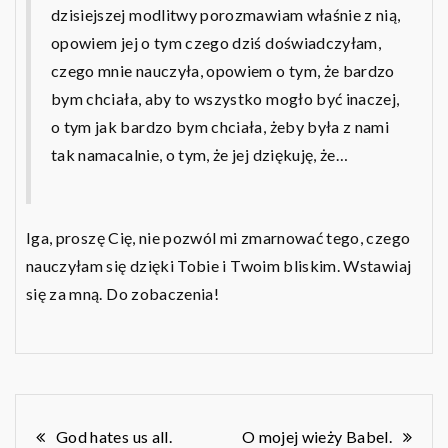
dzisiejszej modlitwy porozmawiam właśnie z nią,
opowiem jej o tym czego dziś doświadczyłam,
czego mnie nauczyła, opowiem o tym, że bardzo
bym chciała, aby to wszystko mogło być inaczej,
o tym jak bardzo bym chciała, żeby była z nami
tak namacalnie, o tym, że jej dziękuję, że…
Iga, proszę Cię, nie pozwól mi zmarnować tego, czego
nauczyłam się dzięki Tobie i Twoim bliskim. Wstawiaj
się za mną. Do zobaczenia!
Nawigacja
God hates us all.
O mojej wieży Babel.