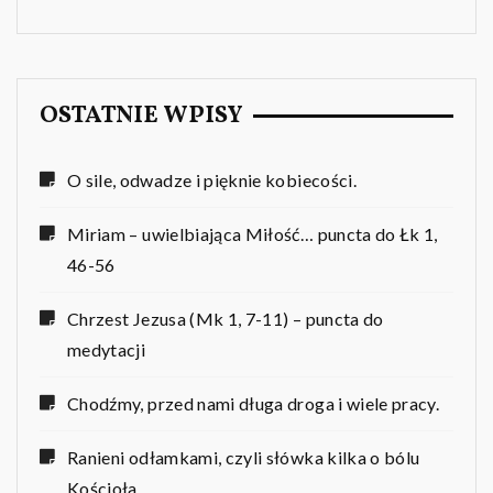
OSTATNIE WPISY
O sile, odwadze i pięknie kobiecości.
Miriam – uwielbiająca Miłość… puncta do Łk 1,
46-56
Chrzest Jezusa (Mk 1, 7-11) – puncta do
medytacji
Chodźmy, przed nami długa droga i wiele pracy.
Ranieni odłamkami, czyli słówka kilka o bólu
Kościoła.